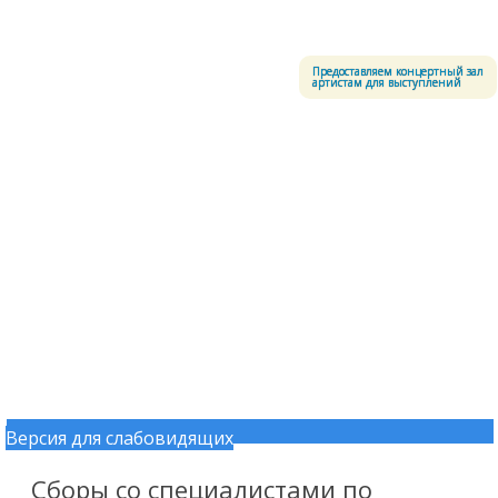
Меню
Центральный офицерский клуб Воздушно-космических сил
Предоставляем концертный зал
артистам для выступлений
Версия для слабовидящих
Перейти к содержимому
Сборы со специалистами по