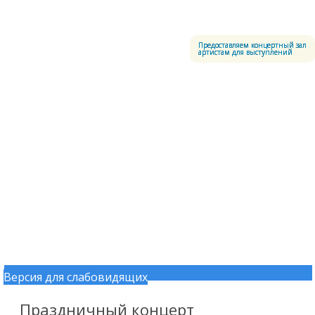
Меню
Центральный офицерский клуб Воздушно-космических сил
Предоставляем концертный зал
артистам для выступлений
Версия для слабовидящих
Перейти к содержимому
Праздничный концерт