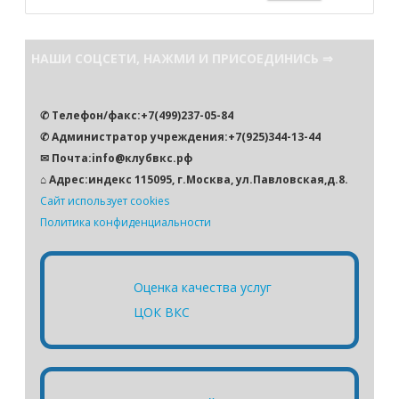
о
и
с
НАШИ СОЦСЕТИ, НАЖМИ И ПРИСОЕДИНИСЬ ⇒
к
✆ Телефон/факс:+7(499)237-05-84
✆ Администратор учреждения:+7(925)344-13-44
✉ Почта:info@клубвкс.рф
⌂ Адрес:индекс 115095, г.Москва, ул.Павловская,д.8.
Сайт использует cookies
Политика конфиденциальности
Оценка качества услуг
ЦОК ВКС