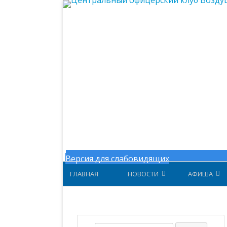
Центральный офицерский клу
Версия для слабовидящих
ГЛАВНАЯ
НОВОСТИ
АФИША
НОВОСТИ МИНОБОРОНЫ
АФИША ЗА 
НОВОСТИ ЦОК ВКС
АФИША 202