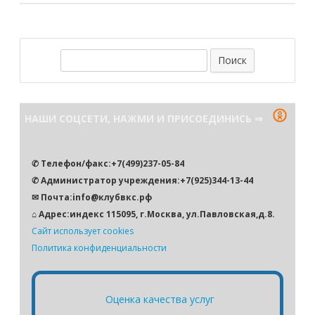
П
о
и
с
НАШИ СОЦСЕТИ, НАЖМИ И ПРИСОЕДИНИСЬ ⇒
к
✆ Телефон/факс:+7(499)237-05-84
✆ Администратор учреждения:+7(925)344-13-44
✉ Почта:info@клубвкс.рф
⌂ Адрес:индекс 115095, г.Москва, ул.Павловская,д.8.
Сайт использует cookies
Политика конфиденциальности
Оценка качества услуг