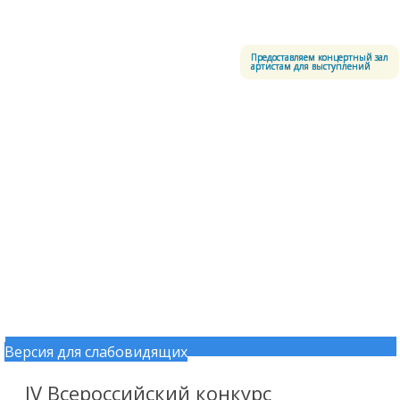
Меню
Центральный офицерский клуб Воздушно-космических сил
Предоставляем концертный зал
артистам для выступлений
Версия для слабовидящих
Перейти к содержимому
IV Всероссийский конкурс