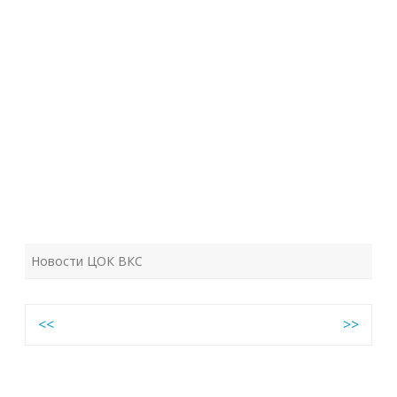
Новости ЦОК ВКС
Навигация
<<
>>
по
записям