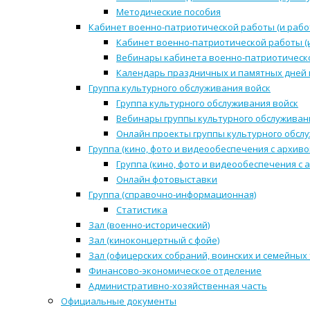
Методические пособия
Кабинет военно-патриотической работы (и рабо
Кабинет военно-патриотической работы (
Вебинары кабинета военно-патриотическо
Календарь праздничных и памятных дней 
Группа культурного обслуживания войск
Группа культурного обслуживания войск
Вебинары группы культурного обслуживан
Онлайн проекты группы культурного обсл
Группа (кино, фото и видеообеспечения с архиво
Группа (кино, фото и видеообеспечения с 
Онлайн фотовыставки
Группа (справочно-информационная)
Статистика
Зал (военно-исторический)
Зал (киноконцертный с фойе)
Зал (офицерских собраний, воинских и семейных
Финансово-экономическое отделение
Административно-хозяйственная часть
Официальные документы