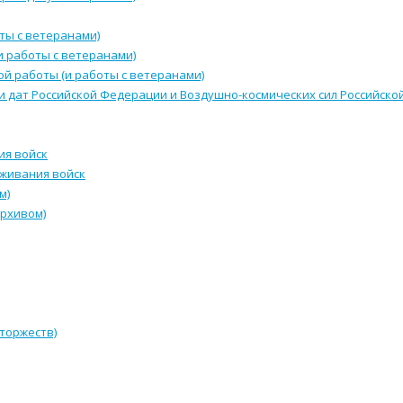
ты с ветеранами)
и работы с ветеранами)
й работы (и работы с ветеранами)
и дат Российской Федерации и Воздушно-космических сил Российск
ия войск
уживания войск
м)
архивом)
 торжеств)