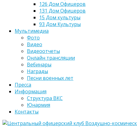
126 Дом Офицеров
131 Дом Офицеров
15 Дом культуры
93 Дом Культуры
Мультимедиа
Фото
Видео
Видеоотчеты
Онлайн трансляции
Вебинары
Награды
Песни военных лет
Пресса
Информация
Структура ВКС
Юнармия
Контакты