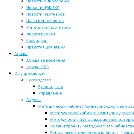
Новости Минобороны
Новости ЦОК ВКС
Новости Партнеров
Наши мероприятия
Материалы партнеров
Дорога памяти
Календарь
Предстоящие акции
Афиша
Афиша за все время
Афиша 2023
Об учреждении
Руководство
Руководство
Управление
Отделы
Методический кабинет (культурно-досуговой ра
Методический кабинет (культурно-досугов
Методические и информационные матери
Онлайн проекты методического кабинета (
Вебинары методического кабинета (культ