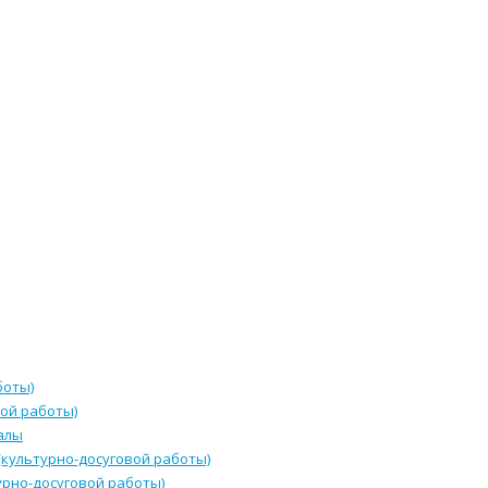
боты)
ой работы)
алы
культурно-досуговой работы)
урно-досуговой работы)