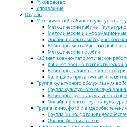
Руководство
Управление
Отделы
Методический кабинет (культурно-досу
Методический кабинет (культурно
Методические и информационные
Онлайн проекты методического ка
Вебинары методического кабинета
Методические пособия
Кабинет военно-патриотической работы
Кабинет военно-патриотической р
Вебинары кабинета военно-патрио
Календарь праздничных и памятны
Группа культурного обслуживания войс
Группа культурного обслуживания
Вебинары группы культурного обс
Онлайн проекты группы культурно
Группа (кино, фото и видеообеспечения
Группа (кино, фото и видеообеспе
Онлайн фотовыставки
Группа (справочно-информационная)