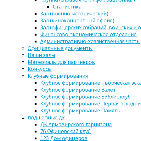
Статистика
Зал (военно-исторический)
Зал (киноконцертный с фойе)
Зал (офицерских собраний, воинских и 
Финансово-экономическое отделение
Административно-хозяйственная часть
Официальные документы
Наши залы
Материалы для партнеров
Конкурсы
Клубные формирования
Клубное формирование Творческая эск
Клубное формирование Взлёт
Клубное формирование Библиоклуб
Клубное формирование Первая эскадри
Клубное формирование Память
подшефные дк
ДК Армавирского гарнизона
76 Офицерский клуб
123 Дом офицеров