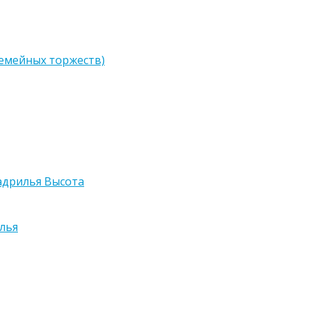
семейных торжеств)
адрилья Высота
лья