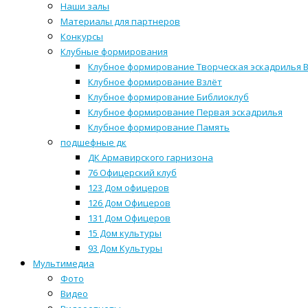
Наши залы
Материалы для партнеров
Конкурсы
Клубные формирования
Клубное формирование Творческая эскадрилья 
Клубное формирование Взлёт
Клубное формирование Библиоклуб
Клубное формирование Первая эскадрилья
Клубное формирование Память
подшефные дк
ДК Армавирского гарнизона
76 Офицерский клуб
123 Дом офицеров
126 Дом Офицеров
131 Дом Офицеров
15 Дом культуры
93 Дом Культуры
Мультимедиа
Фото
Видео