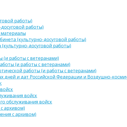
говой работы)
-досуговой работы)
 материалы
бинета (культурно-досуговой работы)
 (культурно-досуговой работы)
 (и работы с ветеранами)
аботы (и работы с ветеранами)
тической работы (и работы с ветеранами)
х дней и дат Российской Федерации и Воздушно-космич
к
 войск
луживания войск
го обслуживания войск
 с архивом)
чения с архивом)