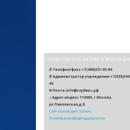
НАШИ СОЦСЕТИ, НАЖМИ И ПРИСОЕДИ
✆ Телефон/факс:+7(499)237-05-84
✆ Администратор учреждения:+7(925)344-
44
✉ Почта:info@клубвкс.рф
⌂ Адрес:индекс 115095, г.Москва,
ул.Павловская,д.8.
Сайт использует cookies
Политика конфиденциальности