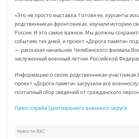
КЛУБНОЕ ФОРМИРОВАНИЕ
93 ДОМ КУЛЬТУРЫ
ЗАЛ (ОФИЦЕРСКИХ СОБРАНИЙ,
ПАМЯТЬ
«Это не просто выставка. Готовя её, курсанты и
ВОИНСКИХ И СЕМЕЙНЫХ
родственниках-фронтовиках, изучали историю сво
ТОРЖЕСТВ)
России. И это самое важное. Мы должны сохрани
ФИНАНСОВО-ЭКОНОМИЧЕСКОЕ
событиях тех дней, и проект «Дорога памяти» под
ОТДЕЛЕНИЕ
— рассказал начальник Челябинского филиала В
заслуженный военный летчик Российской Федера
АДМИНИСТРАТИВНО-
ХОЗЯЙСТВЕННАЯ ЧАСТЬ
Информацию о своих родственниках-участниках 
проект «Дорога памяти» загрузили все военнослу
поэтапный сбор сведений от гражданского персон
Пресс-служба Центрального военного округа
Новости ВКС