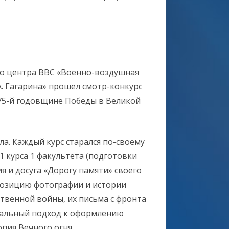
КУЛЬТУРНО-ДОСУГОВОЙ
АБОТЫ)
ЕТОДИЧЕСКИЕ И
АБИНЕТ ВОЕННО-
ИНФОРМАЦИОННЫЕ
АТРИОТИЧЕСКОЙ РАБОТЫ (И
АТЕРИАЛЫ
АБОТЫ С ВЕТЕРАНАМИ)
го центра ВВС «Военно-воздушная
НЛАЙН ПРОЕКТЫ
ЕБИНАРЫ КАБИНЕТА ВОЕННО-
РУППА КУЛЬТУРНОГО
А. Гагарина» прошел смотр-конкурс
ЕТОДИЧЕСКОГО КАБИНЕТА
АТРИОТИЧЕСКОЙ РАБОТЫ (И
БСЛУЖИВАНИЯ ВОЙСК
75-й годовщине Победы в Великой
КУЛЬТУРНО-ДОСУГОВОЙ
АБОТЫ С ВЕТЕРАНАМИ)
ЕБИНАРЫ ГРУППЫ
РУППА (КИНО, ФОТО И
АБОТЫ)
АЛЕНДАРЬ ПРАЗДНИЧНЫХ И
УЛЬТУРНОГО ОБСЛУЖИВАНИЯ
ИДЕООБЕСПЕЧЕНИЯ С
ЕБИНАРЫ МЕТОДИЧЕСКОГО
АМЯТНЫХ ДНЕЙ И ДАТ
ОЙСК
РХИВОМ)
ла. Каждый курс старался по-своему
АБИНЕТА (КУЛЬТУРНО-
ОССИЙСКОЙ ФЕДЕРАЦИИ И
1 курса 1 факультета (подготовки
НЛАЙН ПРОЕКТЫ ГРУППЫ
НЛАЙН ФОТОВЫСТАВКИ
ТАТИСТИКА
ОСУГОВОЙ РАБОТЫ)
ОЗДУШНО-КОСМИЧЕСКИХ СИЛ
 и досуга «Дорогу памяти» своего
УЛЬТУРНОГО ОБСЛУЖИВАНИЯ
ОССИЙСКОЙ ФЕДЕРАЦИИ
спозицию фотографии и истории
ЕТОДИЧЕСКИЕ ПОСОБИЯ
ОЙСК
твенной войны, их письма с фронта
нальный подход к оформлению
пия Вечного огня.