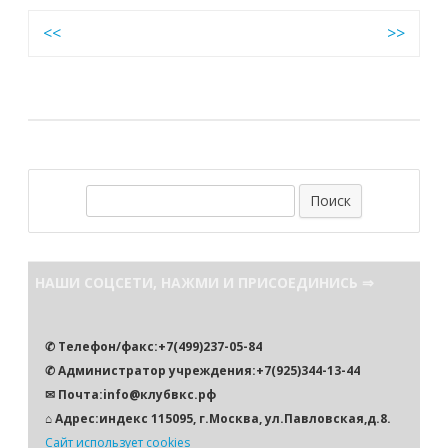
Навигация
<<
>>
по
записям
П
о
и
с
НАШИ СОЦСЕТИ, НАЖМИ И ПРИСОЕДИНИСЬ ⇒
к
✆ Телефон/факс:+7(499)237-05-84
✆ Администратор учреждения:+7(925)344-13-44
✉ Почта:info@клубвкс.рф
⌂ Адрес:индекс 115095, г.Москва, ул.Павловская,д.8.
Сайт использует cookies