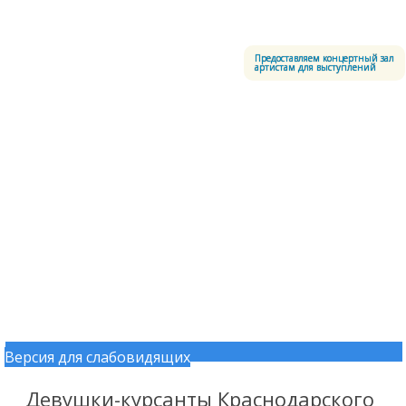
Меню
Центральный офицерский клуб Воздушно-космических сил
Предоставляем концертный зал
артистам для выступлений
Версия для слабовидящих
Перейти к содержимому
Девушки-курсанты Краснодарского