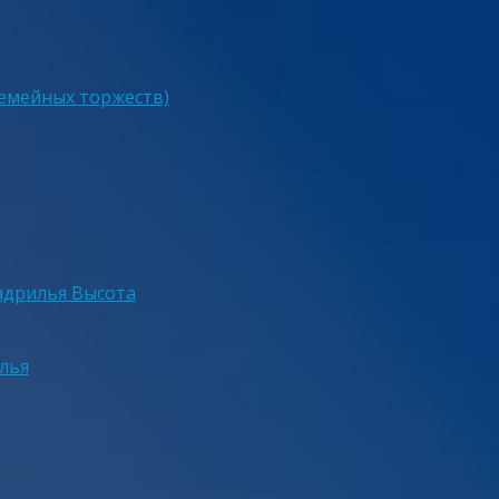
семейных торжеств)
адрилья Высота
лья