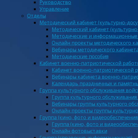
Руководство
Управление
Отделы
Методический кабинет (культурно-досу
Методический кабинет (культурно
Методические и информационные
Онлайн проекты методического ка
Вебинары методического кабинета
Методические пособия
Кабинет военно-патриотической работы
Кабинет военно-патриотической р
Вебинары кабинета военно-патрио
Календарь праздничных и памятны
Группа культурного обслуживания войс
Группа культурного обслуживания
Вебинары группы культурного обс
Онлайн проекты группы культурно
Группа (кино, фото и видеообеспечения
Группа (кино, фото и видеообеспе
Онлайн фотовыставки
Группа (справочно-информационная)