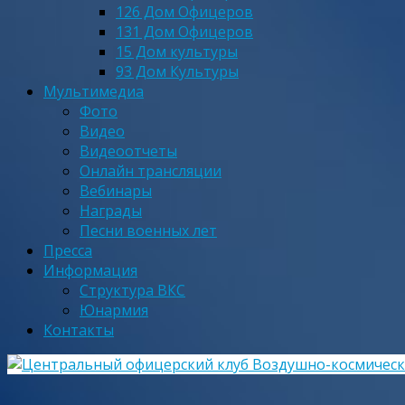
126 Дом Офицеров
131 Дом Офицеров
15 Дом культуры
93 Дом Культуры
Мультимедиа
Фото
Видео
Видеоотчеты
Онлайн трансляции
Вебинары
Награды
Песни военных лет
Пресса
Информация
Структура ВКС
Юнармия
Контакты