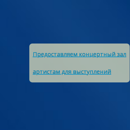
Предоставляем концертный зал
артистам для выступлений