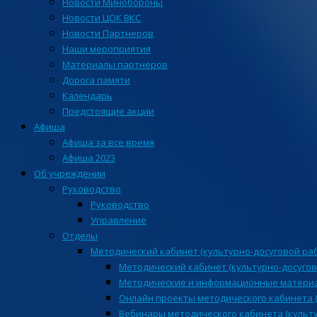
Новости Минобороны
Новости ЦОК ВКС
Новости Партнеров
Наши мероприятия
Материалы партнеров
Дорога памяти
Календарь
Предстоящие акции
Афиша
Афиша за все время
Афиша 2023
Об учреждении
Руководство
Руководство
Управление
Отделы
Методический кабинет (культурно-досуговой ра
Методический кабинет (культурно-досугов
Методические и информационные матери
Онлайн проекты методического кабинета (
Вебинары методического кабинета (культ