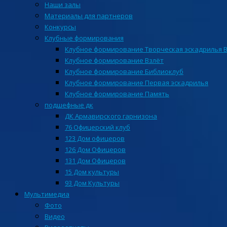
Наши залы
Материалы для партнеров
Конкурсы
Клубные формирования
Клубное формирование Творческая эскадрилья 
Клубное формирование Взлёт
Клубное формирование Библиоклуб
Клубное формирование Первая эскадрилья
Клубное формирование Память
подшефные дк
ДК Армавирского гарнизона
76 Офицерский клуб
123 Дом офицеров
126 Дом Офицеров
131 Дом Офицеров
15 Дом культуры
93 Дом Культуры
Мультимедиа
Фото
Видео