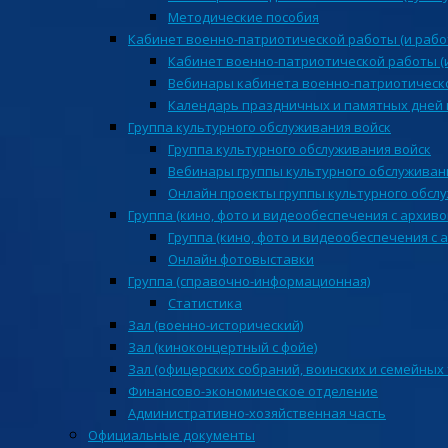
Методические пособия
Кабинет военно-патриотической работы (и рабо
Кабинет военно-патриотической работы (
Вебинары кабинета военно-патриотическо
Календарь праздничных и памятных дней 
Группа культурного обслуживания войск
Группа культурного обслуживания войск
Вебинары группы культурного обслуживан
Онлайн проекты группы культурного обсл
Группа (кино, фото и видеообеспечения с архиво
Группа (кино, фото и видеообеспечения с 
Онлайн фотовыставки
Группа (справочно-информационная)
Статистика
Зал (военно-исторический)
Зал (киноконцертный с фойе)
Зал (офицерских собраний, воинских и семейных
Финансово-экономическое отделение
Административно-хозяйственная часть
Официальные документы