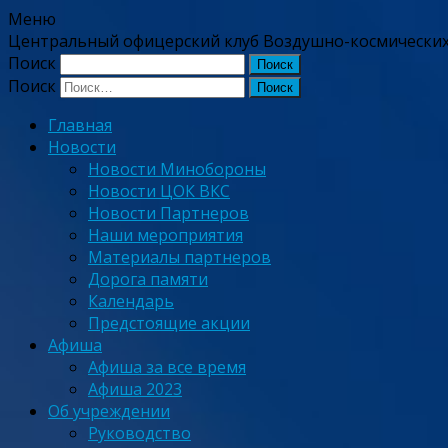
Меню
Центральный офицерский клуб Воздушно-космических
Поиск
Поиск
Главная
Новости
Новости Минобороны
Новости ЦОК ВКС
Новости Партнеров
Наши мероприятия
Материалы партнеров
Дорога памяти
Календарь
Предстоящие акции
Афиша
Афиша за все время
Афиша 2023
Об учреждении
Руководство