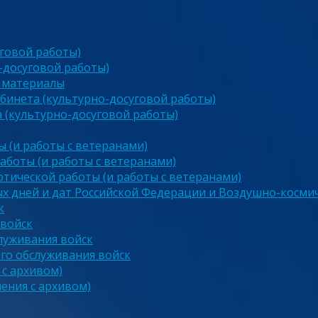
говой работы)
-досуговой работы)
 материалы
бинета (культурно-досуговой работы)
 (культурно-досуговой работы)
 (и работы с ветеранами)
аботы (и работы с ветеранами)
тической работы (и работы с ветеранами)
х дней и дат Российской Федерации и Воздушно-космич
к
 войск
луживания войск
го обслуживания войск
 с архивом)
чения с архивом)