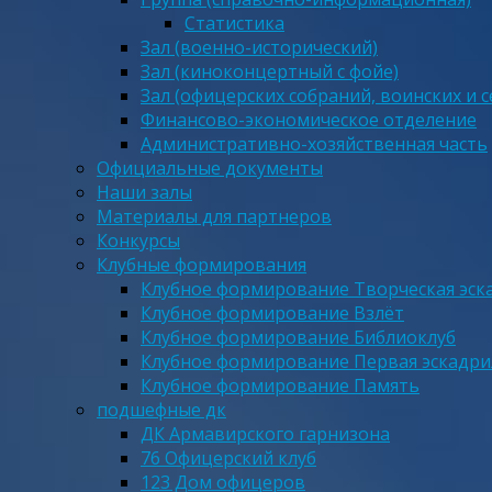
Статистика
Зал (военно-исторический)
Зал (киноконцертный с фойе)
Зал (офицерских собраний, воинских и 
Финансово-экономическое отделение
Административно-хозяйственная часть
Официальные документы
Наши залы
Материалы для партнеров
Конкурсы
Клубные формирования
Клубное формирование Творческая эск
Клубное формирование Взлёт
Клубное формирование Библиоклуб
Клубное формирование Первая эскадри
Клубное формирование Память
подшефные дк
ДК Армавирского гарнизона
76 Офицерский клуб
123 Дом офицеров