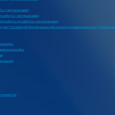
ты с ветеранами)
и работы с ветеранами)
й работы (и работы с ветеранами)
и дат Российской Федерации и Воздушно-космических сил Российск
ия войск
уживания войск
м)
архивом)
 торжеств)