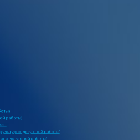
боты)
ой работы)
алы
культурно-досуговой работы)
урно-досуговой работы)