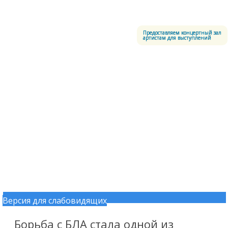
Меню
Центральный офицерский клуб Воздушно-космических сил
Предоставляем концертный зал
артистам для выступлений
Версия для слабовидящих
Перейти к содержимому
Борьба с БЛА стала одной из