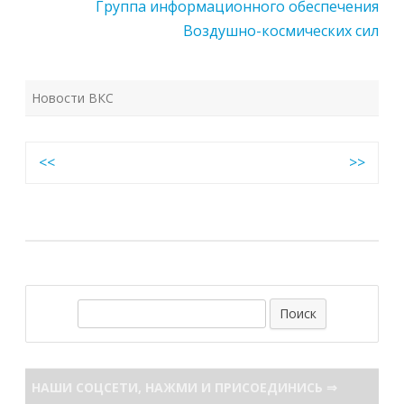
Группа информационного обеспечения
Воздушно-космических сил
Новости ВКС
Навигация
<<
>>
по
записям
П
о
и
с
НАШИ СОЦСЕТИ, НАЖМИ И ПРИСОЕДИНИСЬ ⇒
к