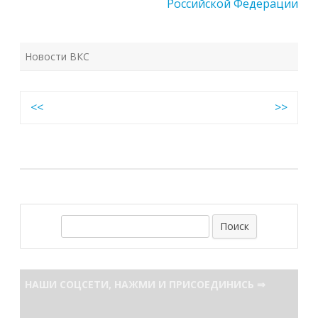
Российской Федерации
Новости ВКС
Навигация
<<
>>
по
записям
П
о
и
с
НАШИ СОЦСЕТИ, НАЖМИ И ПРИСОЕДИНИСЬ ⇒
к