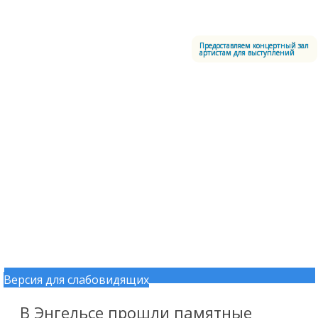
Меню
Центральный офицерский клуб Воздушно-космических сил
Предоставляем концертный зал
артистам для выступлений
Версия для слабовидящих
Перейти к содержимому
В Энгельсе прошли памятные