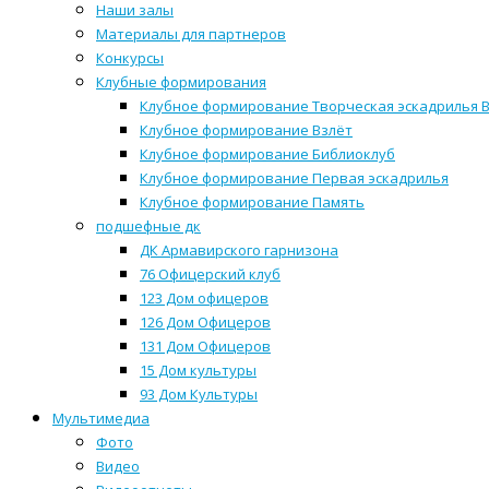
Наши залы
Материалы для партнеров
Конкурсы
Клубные формирования
Клубное формирование Творческая эскадрилья 
Клубное формирование Взлёт
Клубное формирование Библиоклуб
Клубное формирование Первая эскадрилья
Клубное формирование Память
подшефные дк
ДК Армавирского гарнизона
76 Офицерский клуб
123 Дом офицеров
126 Дом Офицеров
131 Дом Офицеров
15 Дом культуры
93 Дом Культуры
Мультимедиа
Фото
Видео