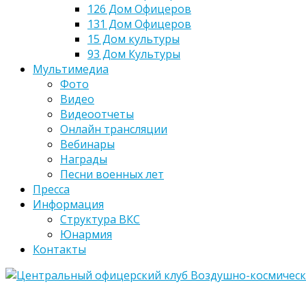
126 Дом Офицеров
131 Дом Офицеров
15 Дом культуры
93 Дом Культуры
Мультимедиа
Фото
Видео
Видеоотчеты
Онлайн трансляции
Вебинары
Награды
Песни военных лет
Пресса
Информация
Структура ВКС
Юнармия
Контакты