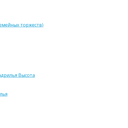
семейных торжеств)
адрилья Высота
лья