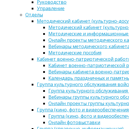
Руководство
Управление
Отделы
Методический кабинет (культурно-досу
Методический кабинет (культурно
Методические и информационные
Онлайн проекты методического ка
Вебинары методического кабинета
Методические пособия
Кабинет военно-патриотической работы
Кабинет военно-патриотической р
Вебинары кабинета военно-патрио
Календарь праздничных и памятны
Группа культурного обслуживания войс
Группа культурного обслуживания
Вебинары группы культурного обс
Онлайн проекты группы культурно
Группа (кино, фото и видеообеспечения
Группа (кино, фото и видеообеспе
Онлайн фотовыставки
Группа (справочно-информационная)