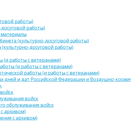
говой работы)
-досуговой работы)
 материалы
бинета (культурно-досуговой работы)
 (культурно-досуговой работы)
 (и работы с ветеранами)
аботы (и работы с ветеранами)
тической работы (и работы с ветеранами)
х дней и дат Российской Федерации и Воздушно-космич
к
 войск
луживания войск
го обслуживания войск
 с архивом)
чения с архивом)