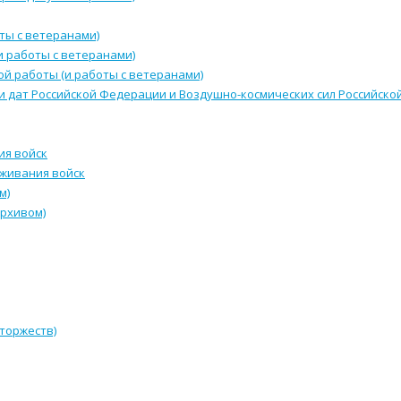
ты с ветеранами)
и работы с ветеранами)
й работы (и работы с ветеранами)
и дат Российской Федерации и Воздушно-космических сил Российск
ия войск
уживания войск
м)
архивом)
 торжеств)