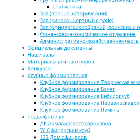
Статистика
Зал (военно-исторический)
Зал (киноконцертный с фойе)
Зал (офицерских собраний, воинских и 
Финансово-экономическое отделение
Административно-хозяйственная часть
Официальные документы
Наши залы
Материалы для партнеров
Конкурсы
Клубные формирования
Клубное формирование Творческая эск
Клубное формирование Взлёт
Клубное формирование Библиоклуб
Клубное формирование Первая эскадри
Клубное формирование Память
подшефные дк
ДК Армавирского гарнизона
76 Офицерский клуб
123 Дом офицеров