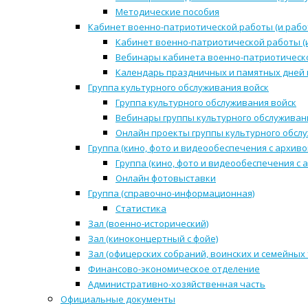
Методические пособия
Кабинет военно-патриотической работы (и рабо
Кабинет военно-патриотической работы (
Вебинары кабинета военно-патриотическо
Календарь праздничных и памятных дней 
Группа культурного обслуживания войск
Группа культурного обслуживания войск
Вебинары группы культурного обслуживан
Онлайн проекты группы культурного обсл
Группа (кино, фото и видеообеспечения с архиво
Группа (кино, фото и видеообеспечения с 
Онлайн фотовыставки
Группа (справочно-информационная)
Статистика
Зал (военно-исторический)
Зал (киноконцертный с фойе)
Зал (офицерских собраний, воинских и семейных
Финансово-экономическое отделение
Административно-хозяйственная часть
Официальные документы