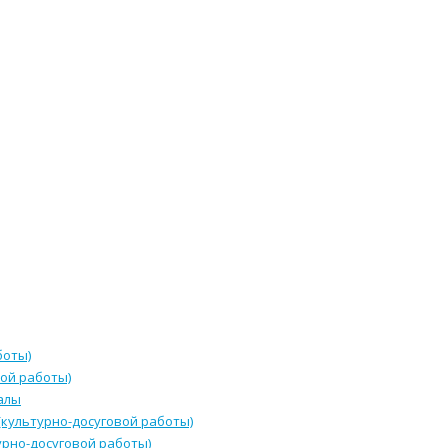
боты)
ой работы)
алы
культурно-досуговой работы)
урно-досуговой работы)