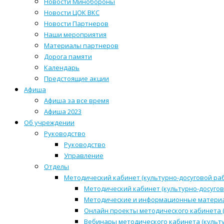
Новости Минобороны
Новости ЦОК ВКС
Новости Партнеров
Наши мероприятия
Материалы партнеров
Дорога памяти
Календарь
Предстоящие акции
Афиша
Афиша за все время
Афиша 2023
Об учреждении
Руководство
Руководство
Управление
Отделы
Методический кабинет (культурно-досуговой ра
Методический кабинет (культурно-досугов
Методические и информационные матери
Онлайн проекты методического кабинета (
Вебинары методического кабинета (культ