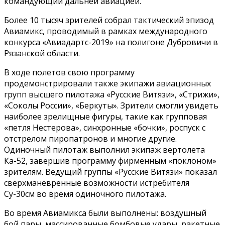
командующий дальней авиацией.
Более 10 тысяч зрителей собрал тактический эпизод
Авиамикс, проводимый в рамках международного
конкурса «Авиадартс-2019» на полигоне Дубровичи в
Рязанской области.
В ходе полетов свою программу
продемонстрировали также экипажи авиационных
групп высшего пилотажа «Русские Витязи», «Стрижи»,
«Соколы России», «Беркуты». Зрители смогли увидеть
наиболее зрелищные фигуры, такие как групповая
«петля Нестерова», синхронные «бочки», роспуск с
отстрелом пиропатронов и многие другие.
Одиночный пилотаж выполнил экипаж вертолета
Ка-52, завершив программу фирменным «поклоном»
зрителям. Ведущий группы «Русские Витязи» показал
сверхманевренные возможности истребителя
Су-30см во время одиночного пилотажа.
Во время Авиамикса были выполнены: воздушный
бой пары, массированные бомбовые удары, ракетные