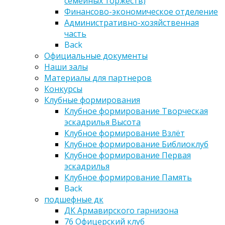
семейных торжеств)
Финансово-экономическое отделение
Административно-хозяйственная
часть
Back
Официальные документы
Наши залы
Материалы для партнеров
Конкурсы
Клубные формирования
Клубное формирование Творческая
эскадрилья Высота
Клубное формирование Взлёт
Клубное формирование Библиоклуб
Клубное формирование Первая
эскадрилья
Клубное формирование Память
Back
подшефные дк
ДК Армавирского гарнизона
76 Офицерский клуб