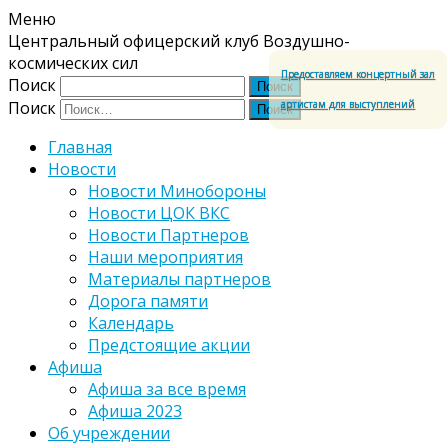
Меню
Центральный офицерский клуб Воздушно-
космических сил
Предоставляем концертный зал
Поиск
артистам для выступлений
Поиск
Главная
Новости
Новости Минобороны
Новости ЦОК ВКС
Новости Партнеров
Наши мероприятия
Материалы партнеров
Дорога памяти
Календарь
Предстоящие акции
Афиша
Афиша за все время
Афиша 2023
Об учреждении