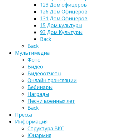
123 Дом офицеров
126 Дом Офицеров
131 Дом Офицеров
15 Дом культуры
93 Дом Культуры
Back
Back
Мультимедиа
Фото
Видео
Видеоотчеты
Онлайн трансляции
Вебинары
Награды
Песни военных лет
Back
Пресса
Информация
Структура ВКС
Юнармия