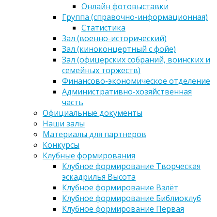
Онлайн фотовыставки
Группа (справочно-информационная)
Статистика
Зал (военно-исторический)
Зал (киноконцертный с фойе)
Зал (офицерских собраний, воинских и
семейных торжеств)
Финансово-экономическое отделение
Административно-хозяйственная
часть
Официальные документы
Наши залы
Материалы для партнеров
Конкурсы
Клубные формирования
Клубное формирование Творческая
эскадрилья Высота
Клубное формирование Взлёт
Клубное формирование Библиоклуб
Клубное формирование Первая