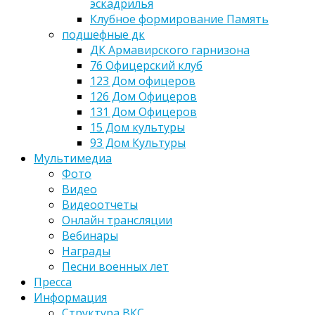
эскадрилья
Клубное формирование Память
подшефные дк
ДК Армавирского гарнизона
76 Офицерский клуб
123 Дом офицеров
126 Дом Офицеров
131 Дом Офицеров
15 Дом культуры
93 Дом Культуры
Мультимедиа
Фото
Видео
Видеоотчеты
Онлайн трансляции
Вебинары
Награды
Песни военных лет
Пресса
Информация
Структура ВКС