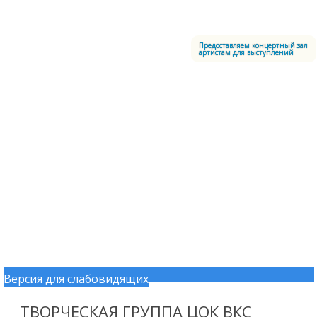
Меню
Центральный офицерский клуб Воздушно-космических сил
Предоставляем концертный зал
артистам для выступлений
Версия для слабовидящих
Перейти к содержимому
ТВОРЧЕСКАЯ ГРУППА ЦОК ВКС