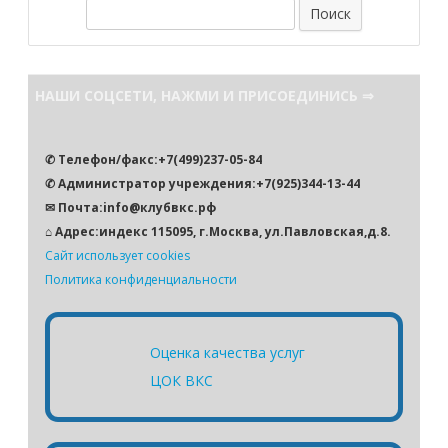
П
о
и
с
НАШИ СОЦСЕТИ, НАЖМИ И ПРИСОЕДИНИСЬ ⇒
к
✆ Телефон/факс:+7(499)237-05-84
✆ Администратор учреждения:+7(925)344-13-44
✉ Почта:info@клубвкс.рф
⌂ Адрес:индекс 115095, г.Москва, ул.Павловская,д.8.
Сайт использует cookies
Политика конфиденциальности
Оценка качества услуг
ЦОК ВКС