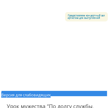
Меню
Центральный офицерский клуб Воздушно-космических сил
Предоставляем концертный зал
артистам для выступлений
Версия для слабовидящих
Перейти к содержимому
Урок мужества “По долгу службы,