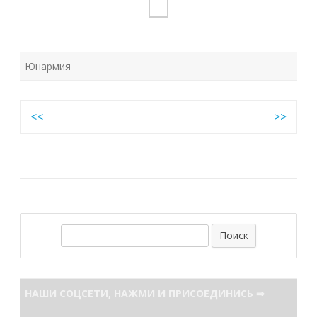
Юнармия
Навигация
<<
>>
по
записям
П
о
и
с
НАШИ СОЦСЕТИ, НАЖМИ И ПРИСОЕДИНИСЬ ⇒
к