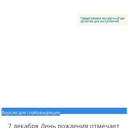
Меню
Центральный офицерский клуб Воздушно-космических сил
Предоставляем концертный зал
артистам для выступлений
Версия для слабовидящих
Перейти к содержимому
7 декабря День рождения отмечает