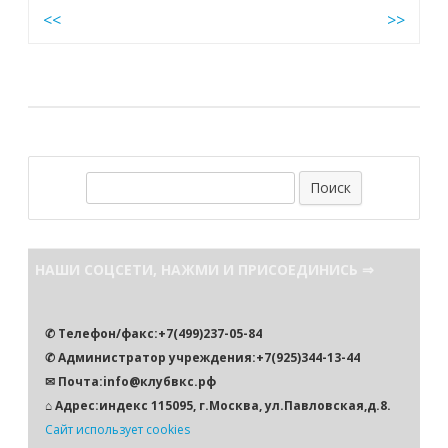
Навигация
<<
>>
по
записям
П
о
и
с
НАШИ СОЦСЕТИ, НАЖМИ И ПРИСОЕДИНИСЬ ⇒
к
✆ Телефон/факс:+7(499)237-05-84
✆ Администратор учреждения:+7(925)344-13-44
✉ Почта:info@клубвкс.рф
⌂ Адрес:индекс 115095, г.Москва, ул.Павловская,д.8.
Сайт использует cookies