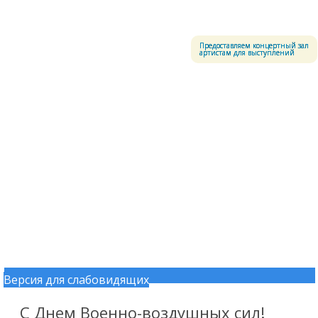
Меню
Центральный офицерский клуб Воздушно-космических сил
Предоставляем концертный зал
артистам для выступлений
Версия для слабовидящих
Перейти к содержимому
С Днем Военно-воздушных сил!