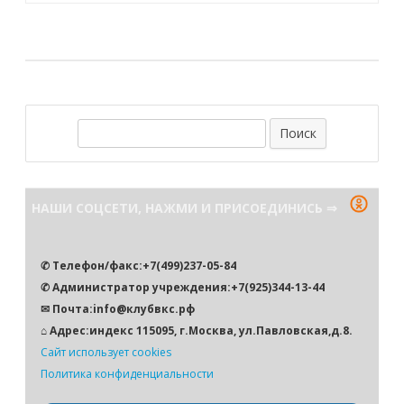
записям
П
о
и
с
НАШИ СОЦСЕТИ, НАЖМИ И ПРИСОЕДИНИСЬ ⇒
к
✆ Телефон/факс:+7(499)237-05-84
✆ Администратор учреждения:+7(925)344-13-44
✉ Почта:info@клубвкс.рф
⌂ Адрес:индекс 115095, г.Москва, ул.Павловская,д.8.
Сайт использует cookies
Политика конфиденциальности