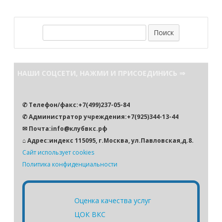
П
о
и
с
НАШИ СОЦСЕТИ, НАЖМИ И ПРИСОЕДИНИСЬ ⇒
к
✆ Телефон/факс:+7(499)237-05-84
✆ Администратор учреждения:+7(925)344-13-44
✉ Почта:info@клубвкс.рф
⌂ Адрес:индекс 115095, г.Москва, ул.Павловская,д.8.
Сайт использует cookies
Политика конфиденциальности
Оценка качества услуг
ЦОК ВКС