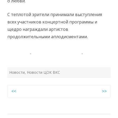
о любви.
С теплотой зрители принимали выступления
всех участников концертной программы и
щедро награждали артистов
продолжительными аплодисментами.
Новости
,
Новости ЦОК ВКС
Навигация
<<
>>
по
записям