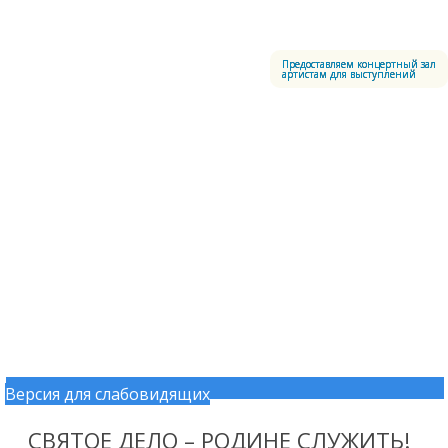
Меню
Центральный офицерский клуб Воздушно-космических сил
Предоставляем концертный зал
артистам для выступлений
Версия для слабовидящих
Перейти к содержимому
СВЯТОЕ ДЕЛО – РОДИНЕ СЛУЖИТЬ!