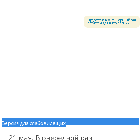
Меню
Центральный офицерский клуб Воздушно-космических сил
Предоставляем концертный зал
артистам для выступлений
Версия для слабовидящих
Перейти к содержимому
21 мая. В очередной раз