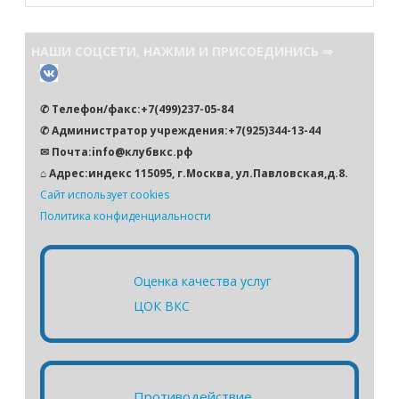
и
с
НАШИ СОЦСЕТИ, НАЖМИ И ПРИСОЕДИНИСЬ ⇒
к
✆ Телефон/факс:+7(499)237-05-84
✆ Администратор учреждения:+7(925)344-13-44
✉ Почта:info@клубвкс.рф
⌂ Адрес:индекс 115095, г.Москва, ул.Павловская,д.8.
Сайт использует cookies
Политика конфиденциальности
Оценка качества услуг
ЦОК ВКС
Противодействие