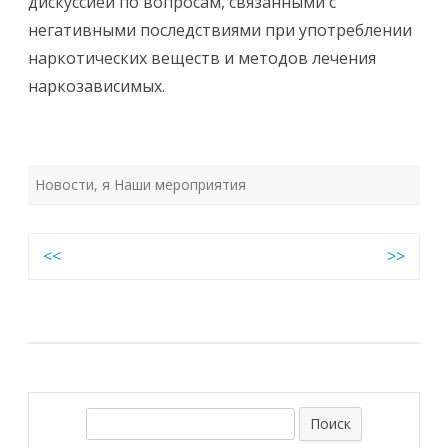
дискуссией по вопросам, связанными с
негативными последствиями при употреблении
наркотических веществ и методов лечения
наркозависимых.
Новости
,
я Наши мероприятия
Навигация
<<
>>
по
записям
П
о