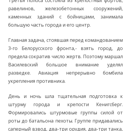
Третья полоса состояла из крепостных фортов,
равелинов, железобетонных сооружений,
каменных зданий с бойницами, занимала
большую часть города и его центр.
Главная задача, стоявшая перед командованием
3-го Белорусского фронта,- взять город, до
предела сократив число жертв. Поэтому маршал
Василевский большое внимание уделял
разведке. Авиация непрерывно бомбила
укрепления противника.
День и ночь шла тщательная подготовка к
штурму города и крепости Кенигсберг.
Формировались штурмовые группы силой от
роты до батальона пехоты. Группе придавались
саперный взвод, два-три орудия, два-три танка,