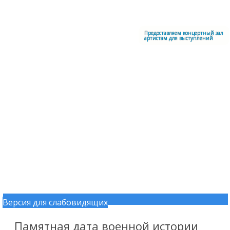
Меню
Центральный офицерский клуб Воздушно-космических сил
Предоставляем концертный зал
артистам для выступлений
Версия для слабовидящих
Перейти к содержимому
Памятная дата военной истории