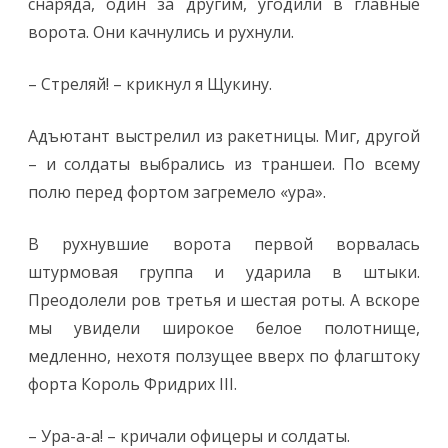
снаряда, один за другим, угодили в главные
ворота. Они качнулись и рухнули.
– Стреляй! – крикнул я Щукину.
Адъютант выстрелил из ракетницы. Миг, другой
– и солдаты выбрались из траншеи. По всему
полю перед фортом загремело «ура».
В рухнувшие ворота первой ворвалась
штурмовая группа и ударила в штыки.
Преодолели ров третья и шестая роты. А вскоре
мы увидели широкое белое полотнище,
медленно, нехотя ползущее вверх по флагштоку
форта Король Фридрих III.
– Ура-а-а! – кричали офицеры и солдаты.