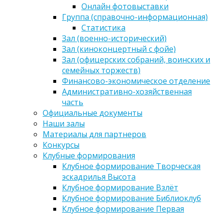
Онлайн фотовыставки
Группа (справочно-информационная)
Статистика
Зал (военно-исторический)
Зал (киноконцертный с фойе)
Зал (офицерских собраний, воинских и
семейных торжеств)
Финансово-экономическое отделение
Административно-хозяйственная
часть
Официальные документы
Наши залы
Материалы для партнеров
Конкурсы
Клубные формирования
Клубное формирование Творческая
эскадрилья Высота
Клубное формирование Взлёт
Клубное формирование Библиоклуб
Клубное формирование Первая