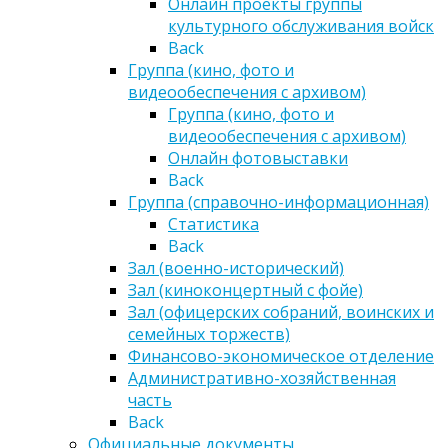
Онлайн проекты группы
культурного обслуживания войск
Back
Группа (кино, фото и
видеообеспечения с архивом)
Группа (кино, фото и
видеообеспечения с архивом)
Онлайн фотовыставки
Back
Группа (справочно-информационная)
Статистика
Back
Зал (военно-исторический)
Зал (киноконцертный с фойе)
Зал (офицерских собраний, воинских и
семейных торжеств)
Финансово-экономическое отделение
Административно-хозяйственная
часть
Back
Официальные документы