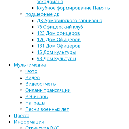
эскадрилья
Клубное формирование Память
подшефные дк
ДК Армавирского гарнизона
76 Офицерский клуб
123 Дом офицеров
126 Дом Офицеров
131 Дом Офицеров
15 Дом культуры
93 Дом Культуры
Мультимедиа
Фото
Видео
Видеоотчеты
Онлайн трансляции
Вебинары
Награды
Песни военных лет
Пресса
Информация
Структура ВКС