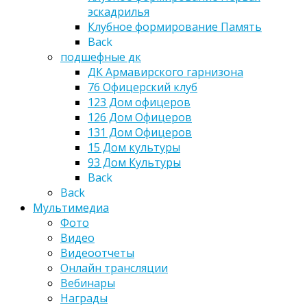
эскадрилья
Клубное формирование Память
Back
подшефные дк
ДК Армавирского гарнизона
76 Офицерский клуб
123 Дом офицеров
126 Дом Офицеров
131 Дом Офицеров
15 Дом культуры
93 Дом Культуры
Back
Back
Мультимедиа
Фото
Видео
Видеоотчеты
Онлайн трансляции
Вебинары
Награды