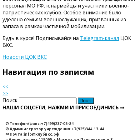
персонал МО РФ, юнармейцы и участники военно-
патриотических клубов. Особое внимание было
уделено семьям военнослужащих, призванных из
запаса в рамках частичной мобилизации.
Будь в курсе! Подписывайся на
Telegram-канал
ЦОК
ВКС.
Новости ЦОК ВКС
Навигация по записям
<<
>>
Поиск
НАШИ СОЦСЕТИ, НАЖМИ И ПРИСОЕДИНИСЬ ⇒
✆ Телефон/факс:+7(499)237-05-84
✆ Администратор учреждения:+7(925)344-13-44
✉ Почта:info@клубвкс.рф
⌂ Адрес:индекс 115095, г.Москва, ул.Павловская,д.8.