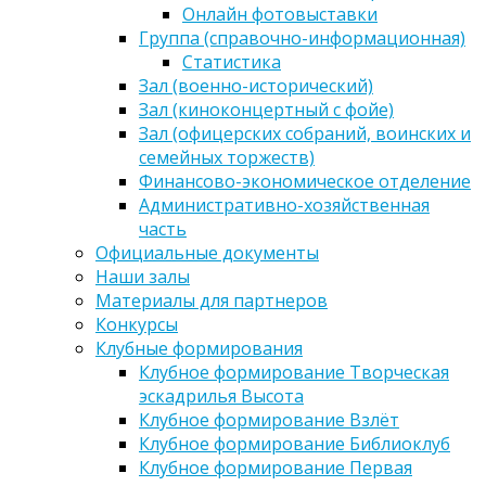
Онлайн фотовыставки
Группа (справочно-информационная)
Статистика
Зал (военно-исторический)
Зал (киноконцертный с фойе)
Зал (офицерских собраний, воинских и
семейных торжеств)
Финансово-экономическое отделение
Административно-хозяйственная
часть
Официальные документы
Наши залы
Материалы для партнеров
Конкурсы
Клубные формирования
Клубное формирование Творческая
эскадрилья Высота
Клубное формирование Взлёт
Клубное формирование Библиоклуб
Клубное формирование Первая