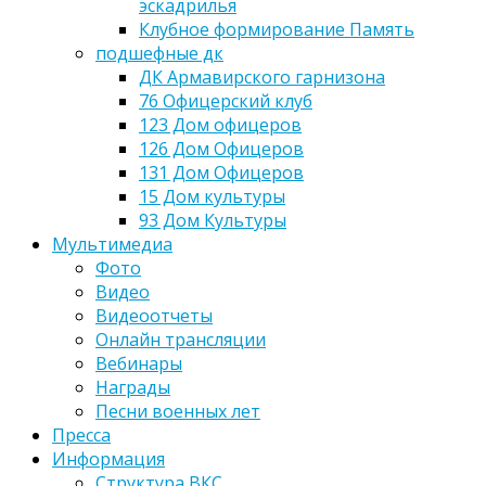
эскадрилья
Клубное формирование Память
подшефные дк
ДК Армавирского гарнизона
76 Офицерский клуб
123 Дом офицеров
126 Дом Офицеров
131 Дом Офицеров
15 Дом культуры
93 Дом Культуры
Мультимедиа
Фото
Видео
Видеоотчеты
Онлайн трансляции
Вебинары
Награды
Песни военных лет
Пресса
Информация
Структура ВКС