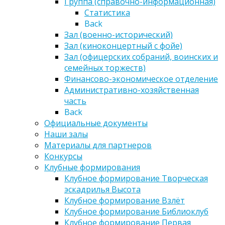
Группа (справочно-информационная)
Статистика
Back
Зал (военно-исторический)
Зал (киноконцертный с фойе)
Зал (офицерских собраний, воинских и
семейных торжеств)
Финансово-экономическое отделение
Административно-хозяйственная
часть
Back
Официальные документы
Наши залы
Материалы для партнеров
Конкурсы
Клубные формирования
Клубное формирование Творческая
эскадрилья Высота
Клубное формирование Взлёт
Клубное формирование Библиоклуб
Клубное формирование Первая