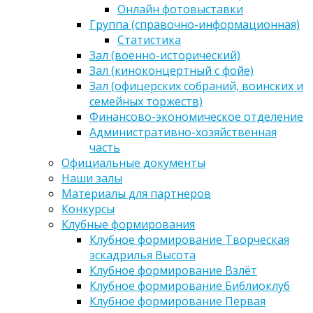
Онлайн фотовыставки
Группа (справочно-информационная)
Статистика
Зал (военно-исторический)
Зал (киноконцертный с фойе)
Зал (офицерских собраний, воинских и
семейных торжеств)
Финансово-экономическое отделение
Административно-хозяйственная
часть
Официальные документы
Наши залы
Материалы для партнеров
Конкурсы
Клубные формирования
Клубное формирование Творческая
эскадрилья Высота
Клубное формирование Взлёт
Клубное формирование Библиоклуб
Клубное формирование Первая