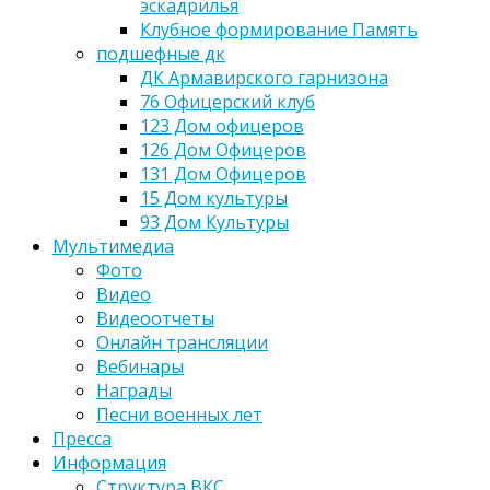
эскадрилья
Клубное формирование Память
подшефные дк
ДК Армавирского гарнизона
76 Офицерский клуб
123 Дом офицеров
126 Дом Офицеров
131 Дом Офицеров
15 Дом культуры
93 Дом Культуры
Мультимедиа
Фото
Видео
Видеоотчеты
Онлайн трансляции
Вебинары
Награды
Песни военных лет
Пресса
Информация
Структура ВКС