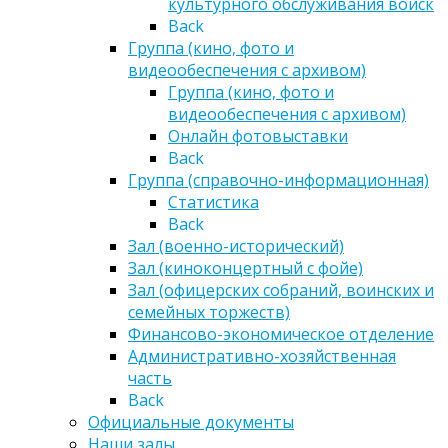
культурного обслуживания войск
Back
Группа (кино, фото и
видеообеспечения с архивом)
Группа (кино, фото и
видеообеспечения с архивом)
Онлайн фотовыставки
Back
Группа (справочно-информационная)
Статистика
Back
Зал (военно-исторический)
Зал (киноконцертный с фойе)
Зал (офицерских собраний, воинских и
семейных торжеств)
Финансово-экономическое отделение
Административно-хозяйственная
часть
Back
Официальные документы
Наши залы