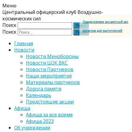
Меню
Центральный офицерский клуб Воздушно-
космических сил
Предоставляем концертный зал
Поиск
артистам для выступлений
Поиск
Главная
Новости
Новости Минобороны
Новости ЦОК ВКС
Новости Партнеров
Наши мероприятия
Материалы партнеров
Дорога памяти
Календарь
Предстоящие акции
Афиша
Афиша за все время
Афиша 2023
Об учреждении