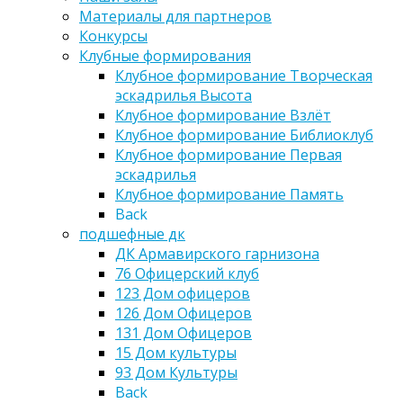
Материалы для партнеров
Конкурсы
Клубные формирования
Клубное формирование Творческая
эскадрилья Высота
Клубное формирование Взлёт
Клубное формирование Библиоклуб
Клубное формирование Первая
эскадрилья
Клубное формирование Память
Back
подшефные дк
ДК Армавирского гарнизона
76 Офицерский клуб
123 Дом офицеров
126 Дом Офицеров
131 Дом Офицеров
15 Дом культуры
93 Дом Культуры
Back